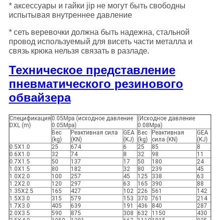
* аксессуары и гайки jip не могут быть свободны
испытывая внутреннее давление
* сеть веревочки должна быть надежна, стальной
провод используемый для висеть части металла и
связь крюка нельзя связать в разладе.
Техническое представление
пневматического резинового
обвайзера
Спецификация
0.05Mpa (исходное давление
(Исходное давление
DXL (m)
0.05Mpa)
0.08Mpa)
Вес
Реактивная сила
GEA
Вес
Реактивная
GEA
(kg)
(KN)
(KJ)
(kg)
сила (KN)
(KJ)
0.5X1.0
25
674
6
25
85
8
0.6X1.0
32
74
8
32
98
11
0.7X1.5
50
137
17
50
180
24
1.0X1.5
80
182
32
80
239
45
1.0X2.0
100
257
45
125
338
63
1.2X2.0
120
297
63
165
390
88
1.35X2.5
165
427
102
226
561
142
1.5X3.0
315
579
153
370
761
214
1.7X3.0
405
639
191
436
840
287
2.0X3.5
590
875
308
632
1150
430