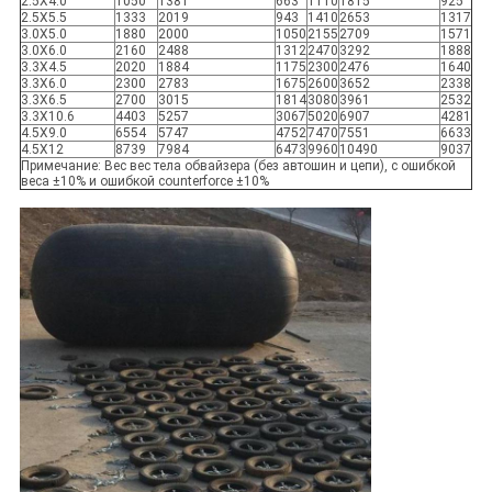
2.5X4.0
1050
1381
663
1110
1815
925
2.5X5.5
1333
2019
943
1410
2653
1317
3.0X5.0
1880
2000
1050
2155
2709
1571
3.0X6.0
2160
2488
1312
2470
3292
1888
3.3X4.5
2020
1884
1175
2300
2476
1640
3.3X6.0
2300
2783
1675
2600
3652
2338
3.3X6.5
2700
3015
1814
3080
3961
2532
3.3X10.6
4403
5257
3067
5020
6907
4281
4.5X9.0
6554
5747
4752
7470
7551
6633
4.5X12
8739
7984
6473
9960
10490
9037
Примечание: Вес вес тела обвайзера (без автошин и цепи), с ошибкой
веса ±10% и ошибкой counterforce ±10%