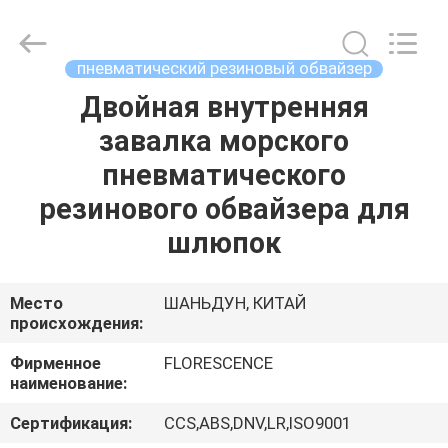
Qingdao
Florescence
Marine
Supply
Co.,
пневматический резиновый обвайзер
LTD..
All
Rights
Двойная внутренняя
ДОМ
Reserved.
завалка морского
ТОВАРЫ
пневматического
резинового обвайзера для
ВИДЕО
шлюпок
О
Место
ШАНЬДУН, КИТАЙ
происхождения:
НАС
Фирменное
FLORESCENCE
наименование:
ТУР
ПО
Сертификация:
CCS,ABS,DNV,LR,ISO9001