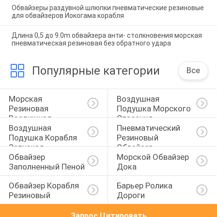
Обвайзеры раздувной шлюпки пневматические резиновые
для обвайзеров Иокогама корабля
Длина 0,5 до 9.0m обвайзера анти- столкновения морская
пневматическая резиновая без обратного удара
Популярные категории
Все
Морская 
Воздушная 
Резиновая 
Подушка Морского 
Воздушная 
Спасения 
Воздушная 
Пневматический 
Подушка
Имущества
Подушка Корабля 
Резиновый 
Запуская
Обвайзер
Обвайзер 
Морской Обвайзер 
Заполненный Пеной
Дока
Обвайзер Корабля 
Барьер Ролика 
Резиновый
Дороги
Запрос Цитировать