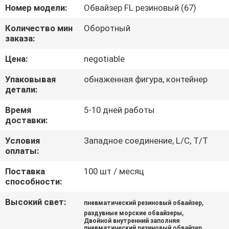
ФАБРИКЕ
Номер модели:
Обвайзер FL резиновый (67)
Количество мин
Оборотный
КОНТРОЛЬ
заказа:
КАЧЕСТВА
Цена:
negotiable
Упаковывая
обнаженная фигура, контейнер
СВЯЖИТЕСЬ
детали:
С
Время
5-10 дней работы
доставки:
НАМИ
Условия
Западное соединение, L/C, T/T
оплаты:
НОВОСТИ
Поставка
100 шт / месяц
способности:
СЛУЧАИ
Высокий свет:
,
пневматический резиновый обвайзер
,
раздувные морские обвайзеры
КАРТА
Двойной внутренний заполняя
пневматический резиновый обвайзер